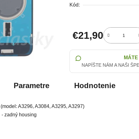
Kód:
€21,90
Jednotková cena:
MÁTE
NAPÍŠTE NÁM A NAŠI ŠP
Parametre
Hodnotenie
 (model:
A3296, A3084, A3295, A3297
)
 - zadný housing