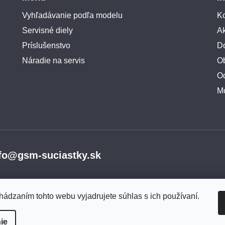
Vyhľadávanie podľa modelu
Ko
Servisné diely
A
Príslušenstvo
Do
Náradie na servis
O
O
M
fo@gsm-suciastky.sk
hádzaním tohto webu vyjadrujete súhlas s ich používaní.
ie