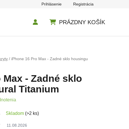
Prihlásenie
Registrácia
PRÁZDNY KOŠÍK
NÁKUPNÝ KOŠÍK
kryty
/
iPhone 16 Pro Max - Zadné sklo housingu
 Max - Zadné sklo
ral Titanium
e 0,0 z 5 hviezdičiek.
dnotenia
Skladom
(>2 ks)
11.08.2026