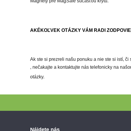
Magnety pre MagSafe súčasťou krytu.
AKÉKOĽVEK OTÁZKY VÁM RADI ZODPOVI
Ak ste si prezreli našu ponuku a nie ste si istí, 
, nečakajte a kontaktujte nás telefonicky na n
otázky.
Zápätie
Nájdete nás