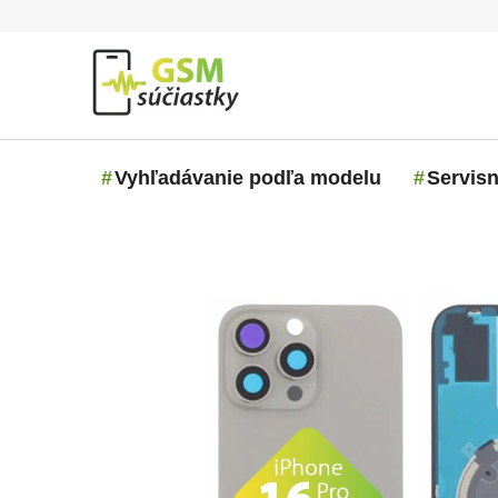
Prejsť na obsah
Vyhľadávanie podľa modelu
Servisn