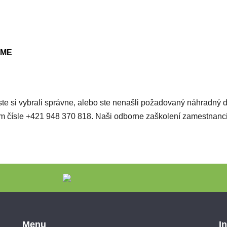
EME
či ste si vybrali správne, alebo ste nenašli požadovaný náhradný 
ašom čísle +421 948 370 818. Naši odborne zaškolení zamestnan
Menu
I