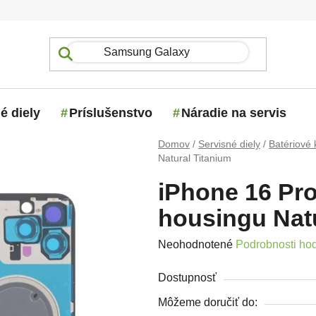
é diely
Príslušenstvo
Náradie na servis
Domov
/
Servisné diely
/
Batériové 
Natural Titanium
iPhone 16 Pro
housingu Natu
Priemerné hodnotenie produktu j
Neohodnotené
Podrobnosti ho
Dostupnosť
Môžeme doručiť do: