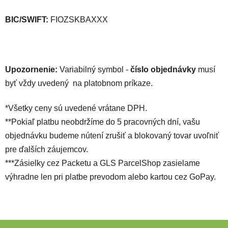
BIC/SWIFT:
FIOZSKBAXXX
Upozornenie:
Variabilný symbol -
číslo objednávky
musí
byť vždy uvedený na platobnom príkaze.
*Všetky ceny sú uvedené vrátane DPH.
**Pokiaľ platbu neobdržíme do 5 pracovných dní, vašu
objednávku budeme nútení zrušiť a blokovaný tovar uvoľniť
pre ďalších záujemcov.
***Zásielky cez Packetu a GLS ParcelShop zasielame
výhradne len pri platbe prevodom alebo kartou cez GoPay.