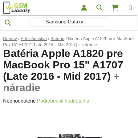
Prejsť na obsah
Hľadať
NÁKUP
Domov
/
Príslušenstvo
/
Batérie
/
Batéria Apple A1820 pre MacBook
Pro 15" A1707 (Late 2016 - Mid 2017)
+ náradie
Batéria Apple A1820 pre
MacBook Pro 15" A1707
(Late 2016 - Mid 2017)
+
náradie
Priemerné hodnotenie produktu je 0,0 z 5 hviezdičiek.
Neohodnotené
Podrobnosti hodnotenia