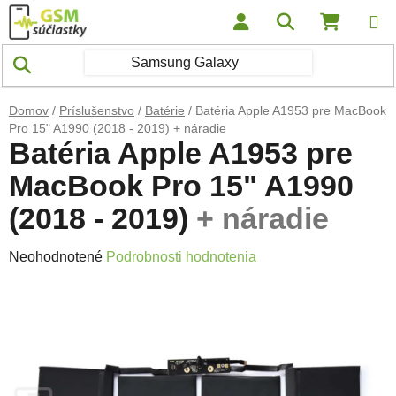
Prejsť na obsah
Hľadať
NÁKUP
Domov
/
Príslušenstvo
/
Batérie
/
Batéria Apple A1953 pre MacBook
Pro 15" A1990 (2018 - 2019)
+ náradie
Batéria Apple A1953 pre
MacBook Pro 15" A1990
(2018 - 2019)
+ náradie
Priemerné hodnotenie produktu je 0,0 z 5 hviezdičiek.
Neohodnotené
Podrobnosti hodnotenia