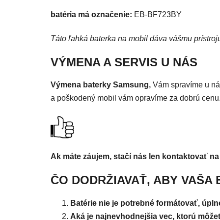
batéria má označenie:
EB-BF723BY
Táto ľahká baterka na mobil dáva vášmu prístroju
VÝMENA A SERVIS U NÁS
Výmena baterky Samsung,
Vám spravíme u ná
a poškodený mobil vám opravíme za dobrú cenu
Ak máte záujem, stačí nás len kontaktovať na
ČO DODRŽIAVAŤ, ABY VAŠA 
Batérie nie je potrebné formátovať, úpl
Aká je najnevhodnejšia vec, ktorú môžet