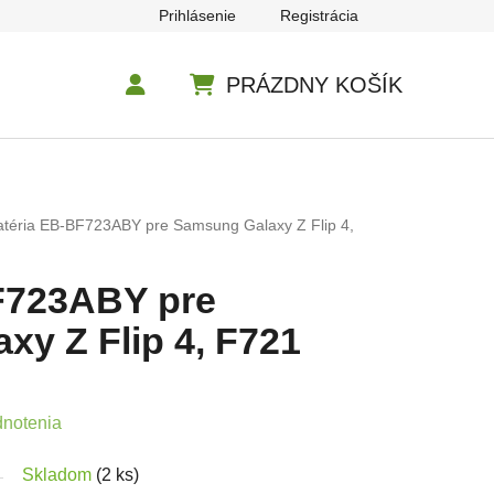
Prihlásenie
Registrácia
PRÁZDNY KOŠÍK
NÁKUPNÝ KOŠÍK
atéria EB-BF723ABY pre Samsung Galaxy Z Flip 4,
F723ABY pre
y Z Flip 4, F721
e 0,0 z 5 hviezdičiek.
dnotenia
Skladom
(2 ks)