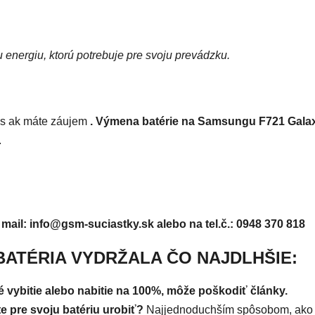
 energiu, ktorú potrebuje pre svoju prevádzku.
s ak máte záujem
. Výmena batérie na Samsungu F721 Galaxy
.
 mail: info@gsm-suciastky.sk
alebo na tel.č.: 0948 370 818
BATÉRIA VYDRŽALA ČO NAJDLHŠIE:
né vybitie alebo nabitie na 100%, môže poškodiť články.
e pre svoju batériu urobiť?
Najjednoduchším spôsobom, ako si