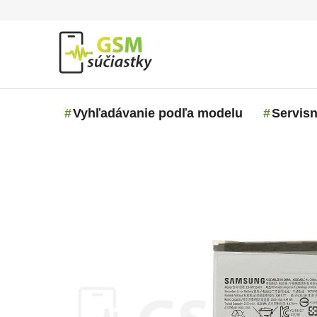
Prejsť na obsah
Vyhľadávanie podľa modelu
Servisn