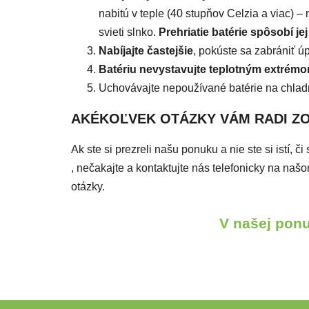
nabitú v teple (40 stupňov Celzia a viac) –
svieti slnko.
Prehriatie batérie spôsobí jej
Nabíjajte častejšie
, pokúste sa zabrániť ú
Batériu nevystavujte teplotným extrém
Uchovávajte nepoužívané batérie na chladn
AKÉKOĽVEK OTÁZKY VÁM RADI Z
Ak ste si prezreli našu ponuku a nie ste si istí, 
, nečakajte a kontaktujte nás telefonicky na n
otázky.
V našej ponu