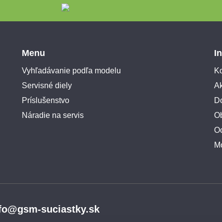
Menu
I
Vyhľadávanie podľa modelu
Ko
Servisné diely
A
Príslušenstvo
Do
Náradie na servis
O
O
M
fo@gsm-suciastky.sk