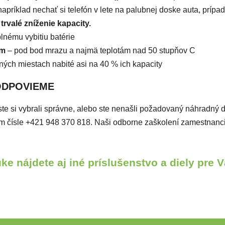
 napríklad nechať si telefón v lete na palubnej doske auta, prí
 trvalé zníženie kapacity.
plnému vybitiu batérie
om
– pod bod mrazu a najmä teplotám nad 50 stupňov C
ých miestach nabité asi na 40 % ich kapacity
ODPOVIEME
či ste si vybrali správne, alebo ste nenašli požadovaný náhradný 
ašom čísle +421 948 370 818. Naši odborne zaškolení zamestnan
ke nájdete aj iné príslušenstvo a diely pre V