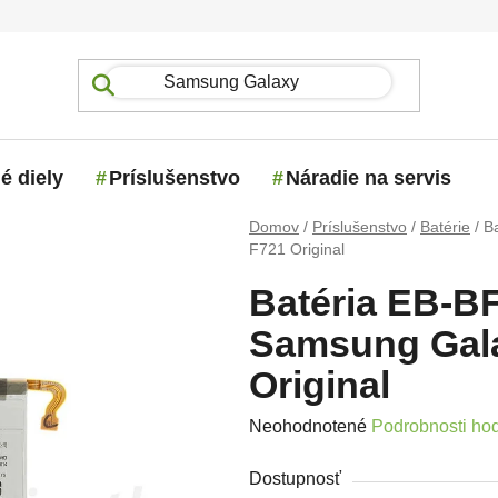
é diely
Príslušenstvo
Náradie na servis
Domov
/
Príslušenstvo
/
Batérie
/
B
F721 Original
Batéria EB-B
Samsung Galax
Original
Priemerné hodnotenie produktu j
Neohodnotené
Podrobnosti ho
Dostupnosť