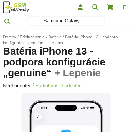
Prejsť na obsah
Hľadať
NÁKUP
Domov
/
Príslušenstvo
/
Batérie
/
Batéria iPhone 13 - podpora
konfigurácie „genuine“
+ Lepenie
Batéria iPhone 13 -
podpora konfigurácie
„genuine“
+ Lepenie
Priemerné hodnotenie produktu je 0,0 z 5 hviezdičiek.
Neohodnotené
Podrobnosti hodnotenia