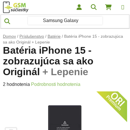
Prejsť na obsah
Hľadať
NÁKUP
Domov
/
Príslušenstvo
/
Batérie
/
Batéria iPhone 15 - zobrazujúca
sa ako Originál
+ Lepenie
Batéria iPhone 15 -
zobrazujúca sa ako
Originál
+ Lepenie
Priemerné hodnotenie produktu je 5,0 z 5 hviezdičiek.
2 hodnotenia
Podrobnosti hodnotenia