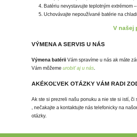
Batériu nevystavujte teplotným extrémom 
Uchovávajte nepoužívané batérie na chladn
V našej 
VÝMENA A SERVIS U NÁS
Výmena batérii
Vám spravíme u nás ak máte z
Vám môžeme
urobiť aj u nás
.
AKÉKOĽVEK OTÁZKY VÁM RADI Z
Ak ste si prezreli našu ponuku a nie ste si istí, 
, nečakajte a kontaktujte nás telefonicky na n
otázky.