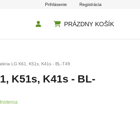
Prihlásenie
Registrácia
PRÁZDNY KOŠÍK
NÁKUPNÝ KOŠÍK
atéria LG K61, K51s, K41s - BL-T49
1, K51s, K41s - BL-
e 0,0 z 5 hviezdičiek.
dnotenia