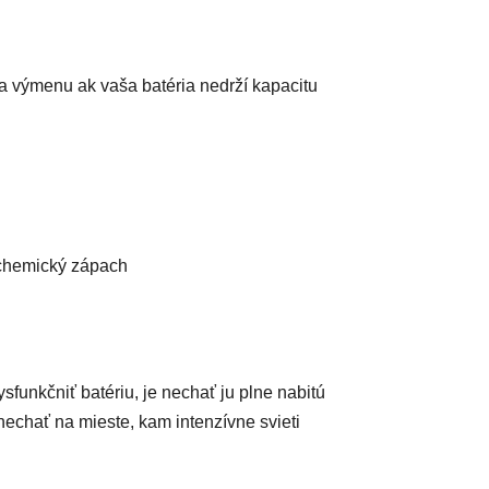
na výmenu ak vaša batéria nedrží kapacitu
ť chemický zápach
funkčniť batériu, je nechať ju plne nabitú
 nechať na mieste, kam intenzívne svieti