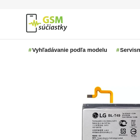
Prejsť na obsah
Vyhľadávanie podľa modelu
Servisn