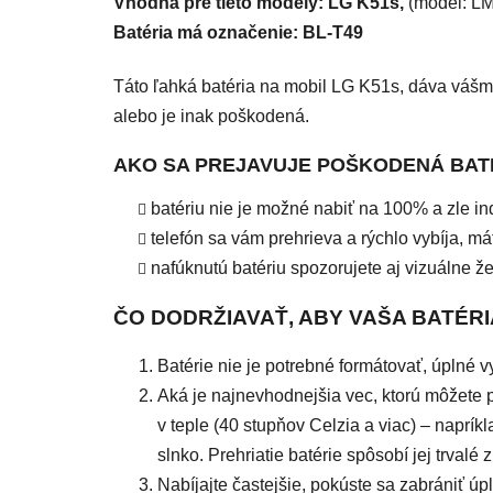
Vhodná pre tieto modely: LG K51s,
(model:
LM
Batéria má označenie: BL-T49
Táto ľahká
batéria na mobil LG K51s,
dáva vášmu
alebo je inak poškodená.
AKO SA PREJAVUJE POŠKODENÁ BAT
batériu nie je možné nabiť na
100% a zle ind
telefón sa vám prehrieva a rýchlo vybíja, m
nafúknutú batériu spozorujete aj vizuálne 
ČO DODRŽIAVAŤ, ABY VAŠA BATÉRI
Batérie nie je potrebné formátovať, úplné 
Aká je najnevhodnejšia vec, ktorú môžete p
v teple (40 stupňov Celzia a viac) – naprík
slnko. Prehriatie batérie spôsobí jej trvalé 
Nabíjajte častejšie, pokúste sa zabrániť úp