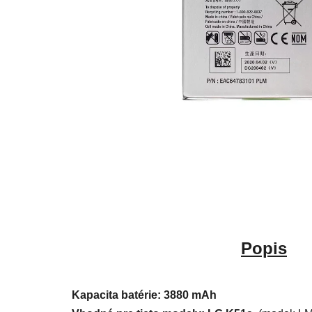
Popis
Kapacita batérie: 3880 mAh