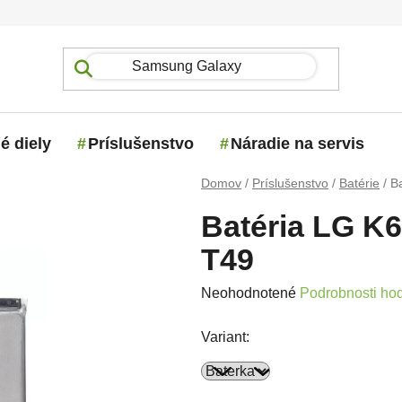
é diely
Príslušenstvo
Náradie na servis
Domov
/
Príslušenstvo
/
Batérie
/
B
Batéria LG K6
T49
Priemerné hodnotenie produktu j
Neohodnotené
Podrobnosti ho
Variant: