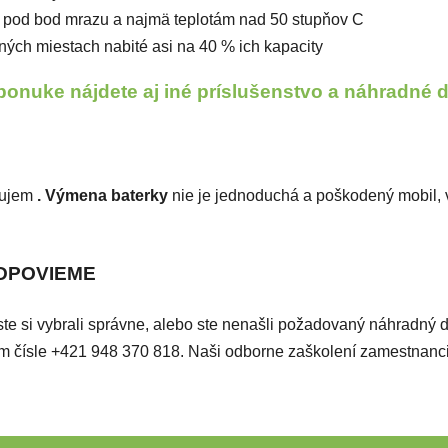
– pod bod mrazu a najmä teplotám nad 50 stupňov C
ých miestach nabité asi na 40 % ich kapacity
ponuke nájdete aj iné príslušenstvo a náhradné 
áujem
. Výmena baterky
nie je jednoduchá a poškodený mobil, 
ODPOVIEME
či ste si vybrali správne, alebo ste nenašli požadovaný náhradný 
ašom čísle +421 948 370 818. Naši odborne zaškolení zamestnan