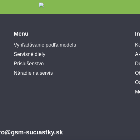
Menu
I
Vyhľadávanie podľa modelu
Ko
Servisné diely
A
Príslušenstvo
Do
Náradie na servis
O
O
M
fo@gsm-suciastky.sk