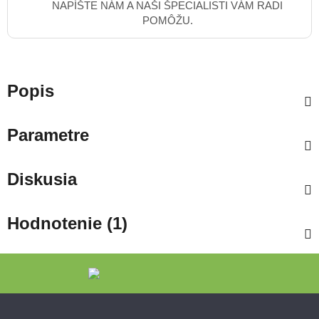
NAPÍŠTE NÁM A NAŠI ŠPECIALISTI VÁM RADI
POMÔŽU.
Popis
Parametre
Diskusia
Hodnotenie (1)
Zápätie