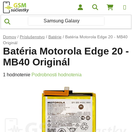
Prejsť na obsah
Hľadať
NÁKUP
Domov
/
Príslušenstvo
/
Batérie
/
Batéria Motorola Edge 20 - MB40
Originál
Batéria Motorola Edge 20 -
MB40 Originál
Priemerné hodnotenie produktu je 5,0 z 5 hviezdičiek.
1 hodnotenie
Podrobnosti hodnotenia