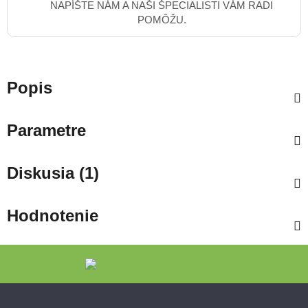
NAPÍŠTE NÁM A NAŠI ŠPECIALISTI VÁM RADI
POMÔŽU.
Popis
Parametre
Diskusia (1)
Hodnotenie
Zápätie