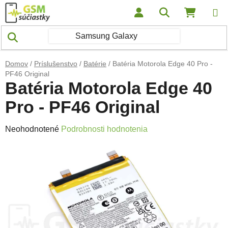
Prejsť na obsah
Hľadať
NÁKUP
Domov
/
Príslušenstvo
/
Batérie
/
Batéria Motorola Edge 40 Pro -
PF46 Original
Batéria Motorola Edge 40
Pro - PF46 Original
Priemerné hodnotenie produktu je 0,0 z 5 hviezdičiek.
Neohodnotené
Podrobnosti hodnotenia