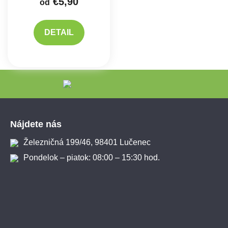
€5,90
od
DETAIL
Zápätie
Nájdete nás
Železničná 199/46, 98401 Lučenec
Pondelok – piatok: 08:00 – 15:30 hod.