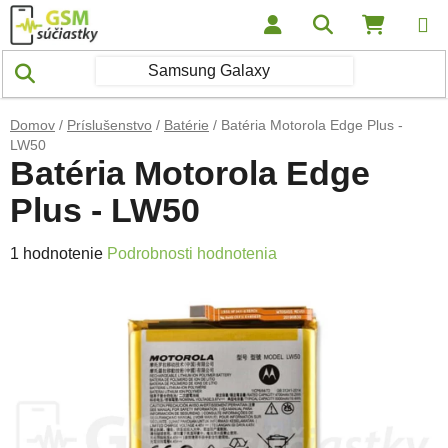
Prejsť na obsah
Hľadať
NÁKUP
Domov
/
Príslušenstvo
/
Batérie
/
Batéria Motorola Edge Plus -
LW50
Batéria Motorola Edge
Plus - LW50
Priemerné hodnotenie produktu je 5,0 z 5 hviezdičiek.
1 hodnotenie
Podrobnosti hodnotenia