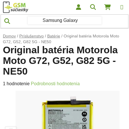
Prejsť na obsah
Hľadať
NÁKUP
Domov
/
Príslušenstvo
/
Batérie
/
Original batéria Motorola Moto
G72, G52, G82 5G - NE50
Original batéria Motorola
Moto G72, G52, G82 5G -
NE50
Priemerné hodnotenie produktu je 5,0 z 5 hviezdičiek.
1 hodnotenie
Podrobnosti hodnotenia