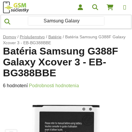
Prejsť na obsah
Hľadať
NÁKUP
Domov
/
Príslušenstvo
/
Batérie
/
Batéria Samsung G388F Galaxy
Xcover 3 - EB-BG388BBE
Batéria Samsung G388F
Galaxy Xcover 3 - EB-
BG388BBE
Priemerné hodnotenie produktu je 5,0 z 5 hviezdičiek.
6 hodnotení
Podrobnosti hodnotenia