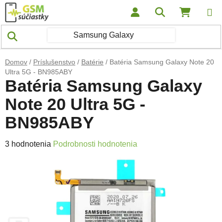
Prejsť na obsah
Hľadať
NÁKUP
Domov
/
Príslušenstvo
/
Batérie
/
Batéria Samsung Galaxy Note 20
Ultra 5G - BN985ABY
Batéria Samsung Galaxy
Note 20 Ultra 5G -
BN985ABY
Priemerné hodnotenie produktu je 5,0 z 5 hviezdičiek.
3 hodnotenia
Podrobnosti hodnotenia