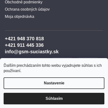
Obchodné podmienky
Ochrana osobných údajov
Moja objednávka
+421 948 370 818
+421 911 445 336
info@gsm-suciastky.sk
Ďalším prechádzaním tohto webu vyjadrujete súhlas s ich
používaní.
Nastavenie
Vytvoril Shoptet Premium
Súhlasím
Copyright 2026
GSM súčiastky
. Všetky práva
vyhradené.
Upraviť nastavenie cookies