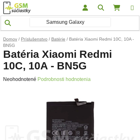
Prejsť na obsah
Hľadať
NÁKUP
Domov
/
Príslušenstvo
/
Batérie
/
Batéria Xiaomi Redmi 10C, 10A -
BN5G
Batéria Xiaomi Redmi
10C, 10A - BN5G
Priemerné hodnotenie produktu je 0,0 z 5 hviezdičiek.
Neohodnotené
Podrobnosti hodnotenia