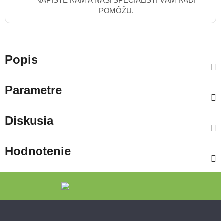
NAPÍŠTE NÁM A NAŠI ŠPECIALISTI VÁM RADI
POMÔŽU.
Popis
Parametre
Diskusia
Hodnotenie
Zápätie