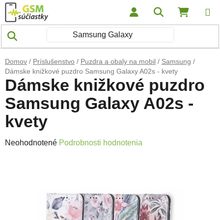
Prejsť na obsah
Hľadať
NÁKUP
Domov
/
Príslušenstvo
/
Puzdra a obaly na mobil
/
Samsung
/
Dámske knižkové puzdro Samsung Galaxy A02s - kvety
Dámske knižkové puzdro
Samsung Galaxy A02s -
kvety
Priemerné hodnotenie produktu je 0,0 z 5 hviezdičiek.
Neohodnotené
Podrobnosti hodnotenia