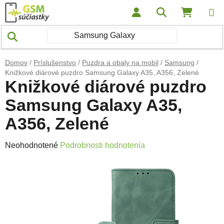
Prejsť na obsah
Hľadať
NÁKUP
Domov
/
Príslušenstvo
/
Puzdra a obaly na mobil
/
Samsung
/
Knižkové diárové puzdro Samsung Galaxy A35, A356, Zelené
Knižkové diárové puzdro
Samsung Galaxy A35,
A356, Zelené
Priemerné hodnotenie produktu je 0,0 z 5 hviezdičiek.
Neohodnotené
Podrobnosti hodnotenia