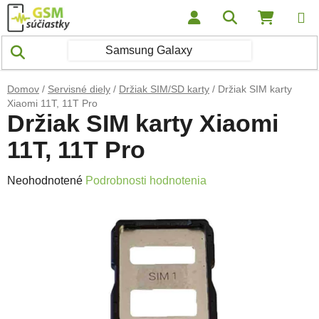
Prejsť na obsah
Hľadať
NÁKUP
Domov
/
Servisné diely
/
Držiak SIM/SD karty
/
Držiak SIM karty
Xiaomi 11T, 11T Pro
Držiak SIM karty Xiaomi
11T, 11T Pro
Priemerné hodnotenie produktu je 0,0 z 5 hviezdičiek.
Neohodnotené
Podrobnosti hodnotenia