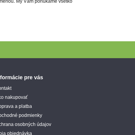
 výmenou. My Vám ponúkame všetko
nformácie pre vás
ntakt
ko nakupovať
prava a platba
bchodné podmienky
chrana osobných údajov
oja objednávka