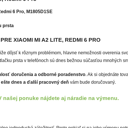
edmi 6 Pro, M1805D1SE
u prsta
E XIAOMI MI A2 LITE, REDMI 6 PRO
e dôjsť k rôznym problémom, hlavne nemožnosti overenia svojej i
tlačku prsta v telefónoch sú dnes bežnou súčasťou mnohých sma
hlosť doručenia a odborné poradenstvo
. Ak si objednáte tov
ešte dnes a ďalší pracovný deň
vám bude doručovaný.
V našej ponuke nájdete aj náradie na výmenu.
plne jednoduchá záležitosť. Preto pokiaľ si na jeho výmenu netr