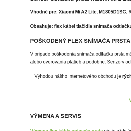
Vhodné pre:
Xiaomi Mi A2 Lite, M1805D1SG,
R
Obsahuje: flex kábel tlačidla snímača odtlačk
POŠKODENÝ FLEX SNÍMAČA PRSTA PR
V prípade poškodenia snímača odtlačku prsta môž
alebo overovania platieb a podobne. Senzory od
Výhodou nášho internetového obchodu je
rýc
VÝMENA A SERVIS
Výmena flex kábla snímača prsta
nie je vždy ú