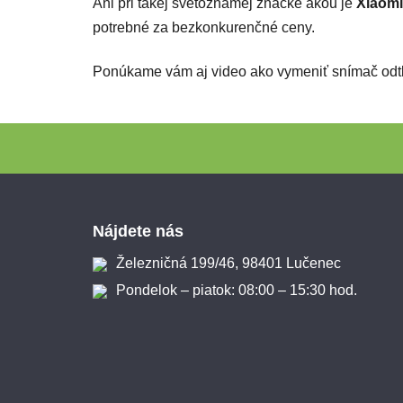
Ani pri takej svetoznámej značke akou je
Xiaomi
potrebné za bezkonkurenčné ceny.
Ponúkame vám aj video ako vymeniť snímač odtla
Zápätie
Nájdete nás
Železničná 199/46, 98401 Lučenec
Pondelok – piatok: 08:00 – 15:30 hod.