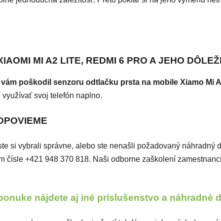
AOMI MI A2 LITE, REDMI 6 PRO A JEHO DÔLEŽ
 vám poškodil senzoru odtlačku prsta na mobile Xiamo Mi A
 využívať svoj telefón naplno.
ODPOVIEME
či ste si vybrali správne, alebo ste nenašli požadovaný náhradný 
ašom čísle +421 948 370 818. Naši odborne zaškolení zamestnan
ponuke nájdete aj iné príslušenstvo a náhradné 