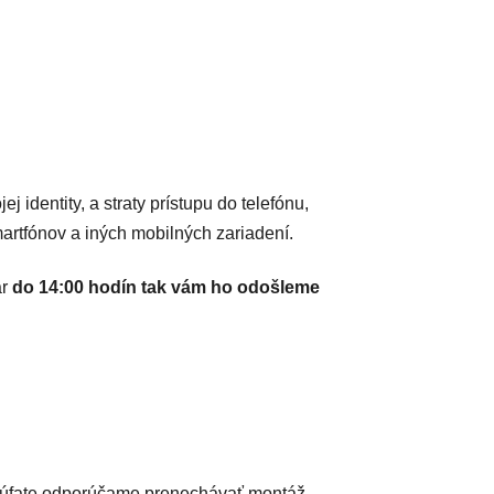
dentity, a straty prístupu do telefónu,
rtfónov a iných mobilných zariadení.
ar
do 14:00 hodín tak vám ho odošleme
úfate
odporúčame prenechávať montáž