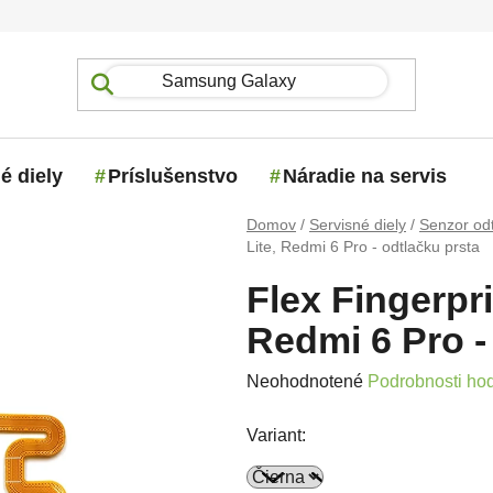
é diely
Príslušenstvo
Náradie na servis
Domov
/
Servisné diely
/
Senzor odt
Lite, Redmi 6 Pro - odtlačku prsta
Flex Fingerpri
Redmi 6 Pro -
Priemerné hodnotenie produktu j
Neohodnotené
Podrobnosti ho
Variant: