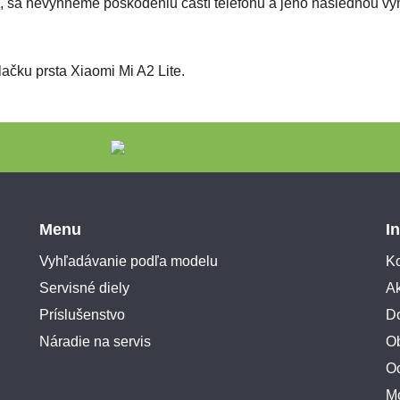
, sa nevyhneme poškodeniu častí telefónu a jeho následnou
čku prsta Xiaomi Mi A2 Lite.
Menu
I
Vyhľadávanie podľa modelu
Ko
Servisné diely
A
Príslušenstvo
Do
Náradie na servis
O
O
M