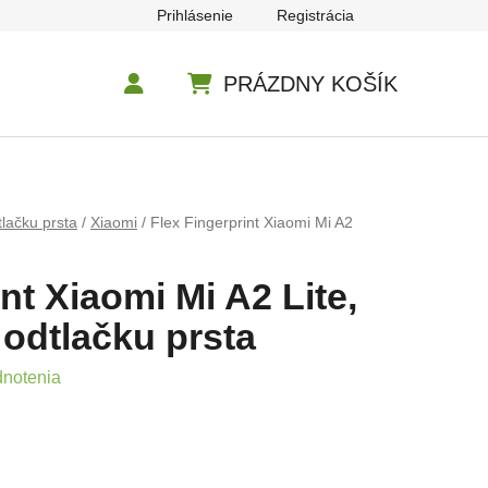
Prihlásenie
Registrácia
PRÁZDNY KOŠÍK
NÁKUPNÝ KOŠÍK
lačku prsta
/
Xiaomi
/
Flex Fingerprint Xiaomi Mi A2
nt Xiaomi Mi A2 Lite,
 odtlačku prsta
e 0,0 z 5 hviezdičiek.
dnotenia