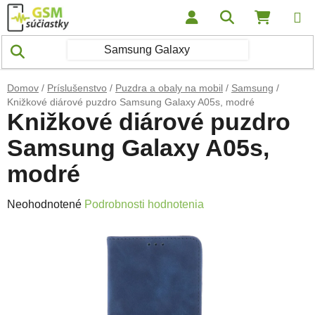
Prejsť na obsah
Hľadať
NÁKUP
Domov
/
Príslušenstvo
/
Puzdra a obaly na mobil
/
Samsung
/
Knižkové diárové puzdro Samsung Galaxy A05s, modré
Knižkové diárové puzdro
Samsung Galaxy A05s,
modré
Priemerné hodnotenie produktu je 0,0 z 5 hviezdičiek.
Neohodnotené
Podrobnosti hodnotenia