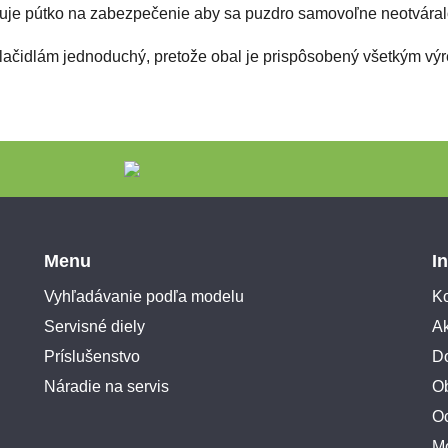
huje pútko na zabezpečenie aby sa puzdro samovoľne neotváral
a tlačidlám jednoduchý, pretože obal je prispôsobený všetkým v
Menu
I
Vyhľadávanie podľa modelu
Ko
Servisné diely
A
Príslušenstvo
Do
Náradie na servis
O
O
M