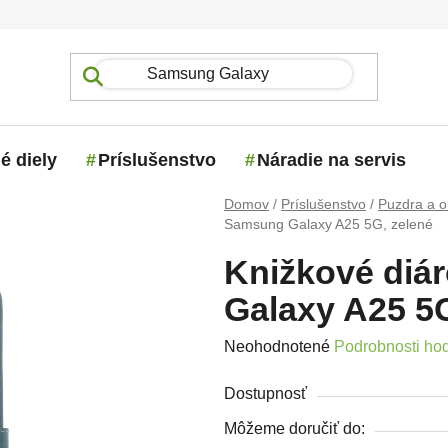
é diely
Príslušenstvo
Náradie na servis
Domov
/
Príslušenstvo
/
Puzdra a o
Samsung Galaxy A25 5G, zelené
Knižkové diá
Galaxy A25 5G
Priemerné hodnotenie produktu j
Neohodnotené
Podrobnosti ho
Dostupnosť
Môžeme doručiť do: