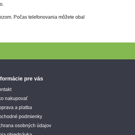
o.
ýrezom. Počas telefonovania môžete obal
nformácie pre vás
ntakt
ko nakupovať
prava a platba
bchodné podmienky
chrana osobných údajov
oja objednávka