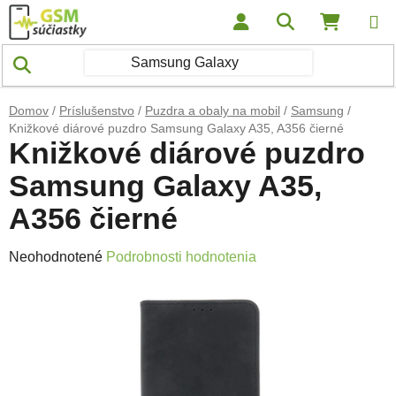
Prejsť na obsah
Hľadať
NÁKUP
Domov
/
Príslušenstvo
/
Puzdra a obaly na mobil
/
Samsung
/
Knižkové diárové puzdro Samsung Galaxy A35, A356 čierné
Knižkové diárové puzdro
Samsung Galaxy A35,
A356 čierné
Priemerné hodnotenie produktu je 0,0 z 5 hviezdičiek.
Neohodnotené
Podrobnosti hodnotenia