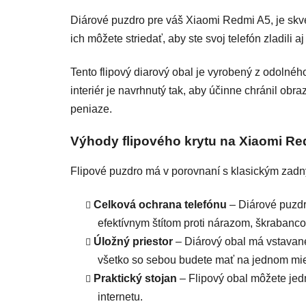
Diárové puzdro pre váš Xiaomi Redmi A5, je skve
ich môžete striedať, aby ste svoj telefón zladili 
Tento flipový diarový obal je vyrobený z odolnéh
interiér je navrhnutý tak, aby účinne chránil ob
peniaze.
Výhody flipového krytu na Xiaomi R
Flipové puzdro má v porovnaní s klasickým zad
Celková ochrana telefónu
– Diárové puzdro
efektívnym štítom proti nárazom, škraban
Úložný priestor
– Diárový obal má vstavan
všetko so sebou budete mať na jednom mie
Praktický stojan
– Flipový obal môžete jedn
internetu.