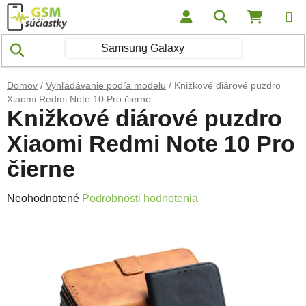
Prejsť na obsah
Hľadať
NÁKUP
Domov
/
Vyhľadávanie podľa modelu
/
Knižkové diárové puzdro
Xiaomi Redmi Note 10 Pro čierne
Knižkové diárové puzdro
Xiaomi Redmi Note 10 Pro
čierne
Priemerné hodnotenie produktu je 0,0 z 5 hviezdičiek.
Neohodnotené
Podrobnosti hodnotenia