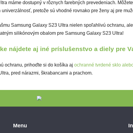
ltra máme dostupný v rôznych farebných prevedeniach. Môžete 
h univerzálnosť, pretože sú vhodné rovnako pre ženy aj pre mu
ášmu Samsung Galaxy S23 Ultra nielen spoľahlivú ochranu, ale a
ším matným silikónovým obalom pre Samsung Galaxy S23 Ultra!
e nájdete aj iné príslušenstvo a diely pre 
ú ochranu, prihoďte si do košíka aj
ochranné tvrdené sklo alebo 
Ultra, pred nárazmi, škrabancami a prachom.
Menu
I