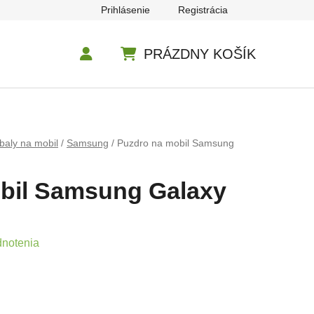
Prihlásenie
Registrácia
PRÁZDNY KOŠÍK
NÁKUPNÝ KOŠÍK
baly na mobil
/
Samsung
/
Puzdro na mobil Samsung
bil Samsung Galaxy
e 0,0 z 5 hviezdičiek.
dnotenia