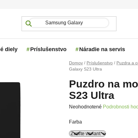
é diely
Príslušenstvo
Náradie na servis
Domov
/
Príslušenstvo
/
Puzdra a o
Galaxy S23 Ultra
Puzdro na mo
S23 Ultra
Priemerné hodnotenie produktu j
Neohodnotené
Podrobnosti ho
Farba