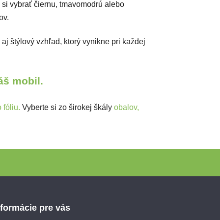
si vybrať čiernu, tmavomodrú alebo
žov.
j štýlový vzhľad, ktorý vynikne pri každej
Váš mobil.
fóliu.
Vyberte si zo širokej škály
obalov,
nformácie pre vás