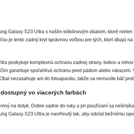
ng Galaxy S23 Ultra s naším silikónovým obalom, ktoré nielen že
 je tento zadný kryt správnou voľbou pre tých, ktorí dbajú na
tra poskytuje komplexnú ochranu zadnej strany, bokov a rohov 
ý, čím garantuje spoľahlivú ochranu pred pádom alebo nárazom
 Obal nezasahuje ani do fotoaparátu, takže sa nemusíte báť pro
 dostupný vo viacerých farbách
ríjemný na dotyk. Dobre sadne do ruky a pri používaní sa nešmýk
ng Galaxy S23 Ultra je navrhnutý tak, aby odolal bežnému opotr