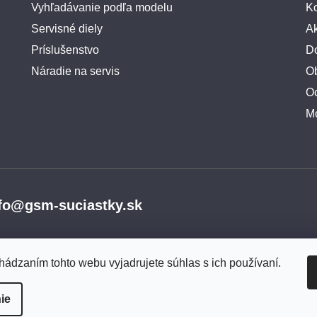
Vyhľadávanie podľa modelu
Ko
Servisné diely
A
Príslušenstvo
Do
Náradie na servis
O
O
M
fo@gsm-suciastky.sk
hádzaním tohto webu vyjadrujete súhlas s ich používaní.
ie