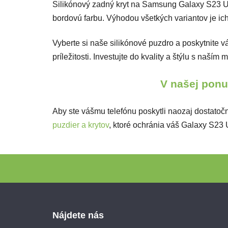
Silikónový zadný kryt na Samsung Galaxy S23 U
bordovú farbu. Výhodou všetkých variantov je ic
Vyberte si naše silikónové puzdro a poskytnite v
príležitosti. Investujte do kvality a štýlu s na
V našej ponuk
Aby ste vášmu telefónu poskytli naozaj dostatočn
puzdier a krytov
, ktoré ochránia váš Galaxy S23 
Zápätie
Nájdete nás