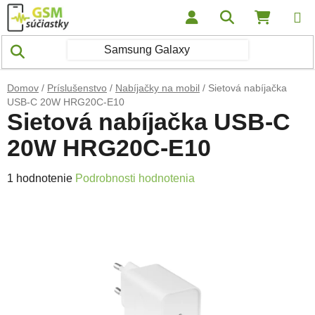
Prejsť na obsah
Hľadať
NÁKUP
Domov
/
Príslušenstvo
/
Nabíjačky na mobil
/
Sietová nabíjačka
USB-C 20W HRG20C-E10
Sietová nabíjačka USB-C
20W HRG20C-E10
Priemerné hodnotenie produktu je 5,0 z 5 hviezdičiek.
1 hodnotenie
Podrobnosti hodnotenia