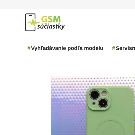
Prejsť na obsah
Vyhľadávanie podľa modelu
Servisn