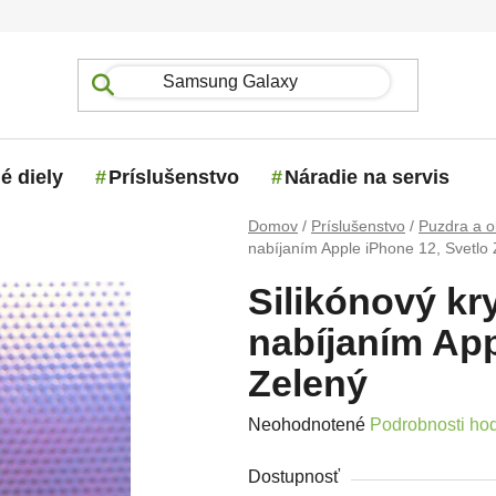
é diely
Príslušenstvo
Náradie na servis
Domov
/
Príslušenstvo
/
Puzdra a o
nabíjaním Apple iPhone 12, Svetlo
Silikónový kr
nabíjaním App
Zelený
Priemerné hodnotenie produktu j
Neohodnotené
Podrobnosti ho
Dostupnosť