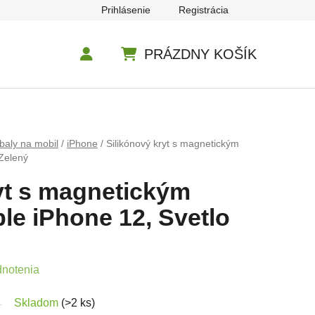
Prihlásenie
Registrácia
PRÁZDNY KOŠÍK
NÁKUPNÝ KOŠÍK
baly na mobil
/
iPhone
/
Silikónový kryt s magnetickým
 Zelený
yt s magnetickým
le iPhone 12, Svetlo
e 0,0 z 5 hviezdičiek.
dnotenia
Skladom
(>2 ks)