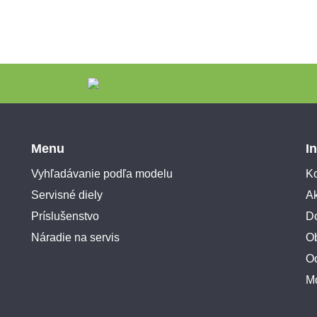
Menu
I
Vyhľadávanie podľa modelu
Ko
Servisné diely
A
Príslušenstvo
Do
Náradie na servis
O
O
M