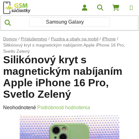
Prejsť na obsah
Hľadať
NÁKUP
Domov
/
Príslušenstvo
/
Puzdra a obaly na mobil
/
iPhone
/
Silikónový kryt s magnetickým nabíjaním Apple iPhone 16 Pro,
Svetlo Zelený
Silikónový kryt s
magnetickým nabíjaním
Apple iPhone 16 Pro,
Svetlo Zelený
Priemerné hodnotenie produktu je 0,0 z 5 hviezdičiek.
Neohodnotené
Podrobnosti hodnotenia