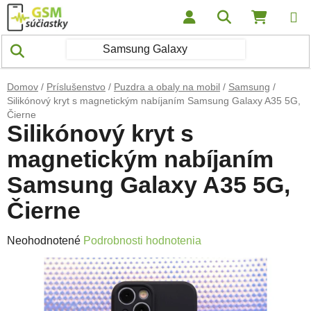
Prejsť na obsah
Hľadať
NÁKUP
Domov
/
Príslušenstvo
/
Puzdra a obaly na mobil
/
Samsung
/
Silikónový kryt s magnetickým nabíjaním Samsung Galaxy A35 5G,
Čierne
Silikónový kryt s
magnetickým nabíjaním
Samsung Galaxy A35 5G,
Čierne
Priemerné hodnotenie produktu je 0,0 z 5 hviezdičiek.
Neohodnotené
Podrobnosti hodnotenia