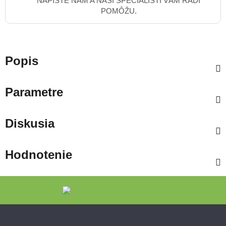
NAPÍŠTE NÁM A NAŠI ŠPECIALISTI VÁM RADI
POMÔŽU.
Popis
Parametre
Diskusia
Hodnotenie
Zápätie