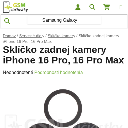
Prejsť na obsah
Hľadať
NÁKUP
Domov
/
Servisné diely
/
Sklíčka kamery
/
Sklíčko zadnej kamery
iPhone 16 Pro, 16 Pro Max
Sklíčko zadnej kamery
iPhone 16 Pro, 16 Pro Max
Priemerné hodnotenie produktu je 0,0 z 5 hviezdičiek.
Neohodnotené
Podrobnosti hodnotenia