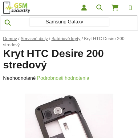
Prejsť na obsah
Hľadať
NÁKUP
Domov
/
Servisné diely
/
Batériové kryty
/
Kryt HTC Desire 200
stredový
Kryt HTC Desire 200
stredový
Priemerné hodnotenie produktu je 0,0 z 5 hviezdičiek.
Neohodnotené
Podrobnosti hodnotenia