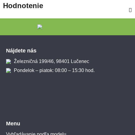
Hodnotenie
Zápätie
Nájdete nás
Železničná 199/46, 98401 Lučenec
Pondelok – piatok: 08:00 – 15:30 hod.
Menu
Vyhľadávanie podľa modelu