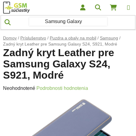
Prejsť na obsah
Hľadať
NÁKUP
Domov
/
Príslušenstvo
/
Puzdra a obaly na mobil
/
Samsung
/
Zadný kryt Leather pre Samsung Galaxy S24, S921, Modré
Zadný kryt Leather pre
Samsung Galaxy S24,
S921, Modré
Priemerné hodnotenie produktu je 0,0 z 5 hviezdičiek.
Neohodnotené
Podrobnosti hodnotenia