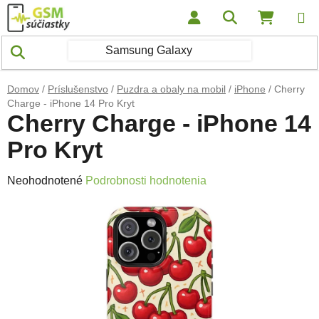
Prejsť na obsah
Hľadať
NÁKUP
Domov
/
Príslušenstvo
/
Puzdra a obaly na mobil
/
iPhone
/
Cherry
Charge - iPhone 14 Pro Kryt
Cherry Charge - iPhone 14
Pro Kryt
Priemerné hodnotenie produktu je 0,0 z 5 hviezdičiek.
Neohodnotené
Podrobnosti hodnotenia