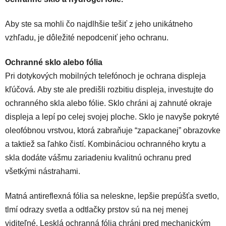
Aby ste sa mohli čo najdlhšie tešiť z jeho unikátneho
vzhľadu, je dôležité nepodceniť jeho ochranu.
Ochranné sklo alebo fólia
Pri dotykových mobilných telefónoch je ochrana displeja
kľúčová. Aby ste ale predišli rozbitiu displeja, investujte do
ochranného skla alebo fólie. Sklo chráni aj zahnuté okraje
displeja a lepí po celej svojej ploche. Sklo je navyše pokryté
oleofóbnou vrstvou, ktorá zabraňuje “zapackanej” obrazovke
a taktiež sa ľahko čistí.
Kombináciou ochranného krytu a
skla dodáte vášmu zariadeniu kvalitnú ochranu pred
všetkými nástrahami.
Matná antireflexná fólia sa neleskne, lepšie prepúšťa svetlo,
tlmí odrazy svetla a odtlačky prstov sú na nej menej
viditeľné. Lesklá ochranná fólia chráni pred mechanickým