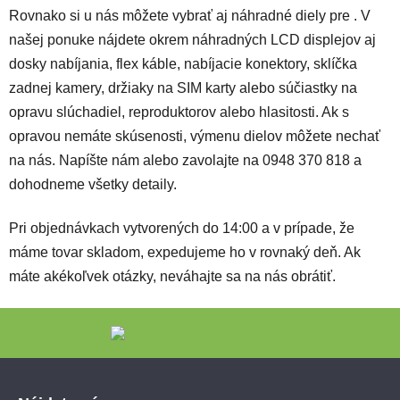
Rovnako si u nás môžete vybrať aj náhradné diely pre . V
našej ponuke nájdete okrem náhradných LCD displejov aj
dosky nabíjania, flex káble, nabíjacie konektory, sklíčka
zadnej kamery, držiaky na SIM karty alebo súčiastky na
opravu slúchadiel, reproduktorov alebo hlasitosti. Ak s
opravou nemáte skúsenosti, výmenu dielov môžete nechať
na nás.
Napíšte nám alebo zavolajte na 0948 370 818
a
dohodneme všetky detaily.
Pri objednávkach vytvorených do 14:00 a v prípade, že
máme tovar skladom, expedujeme ho v rovnaký deň. Ak
máte akékoľvek otázky, neváhajte sa na nás obrátiť.
Zápätie