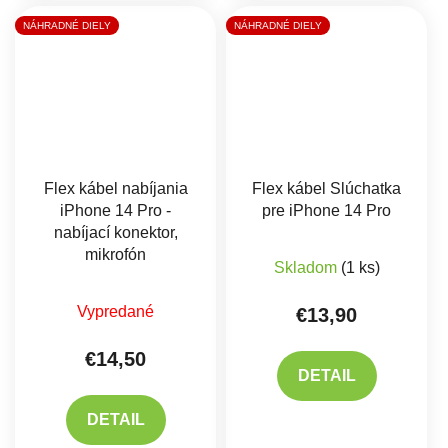
NÁHRADNÉ DIELY
NÁHRADNÉ DIELY
Flex kábel nabíjania
Flex kábel Slúchatka
iPhone 14 Pro -
pre iPhone 14 Pro
nabíjací konektor,
mikrofón
Skladom
(1 ks)
Priemerné hodnotenie produktu je 5,0 z 5 hviez
Vypredané
€13,90
€14,50
DETAIL
DETAIL