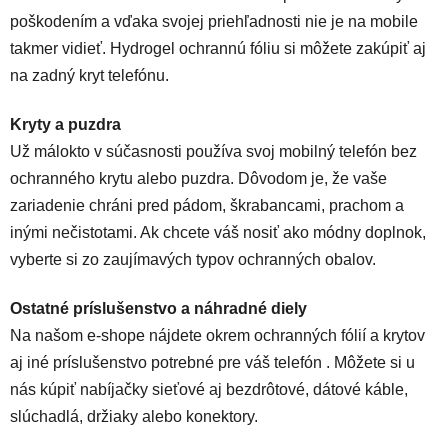
poškodením a vďaka svojej priehľadnosti nie je na mobile
takmer vidieť. Hydrogel ochrannú fóliu si môžete zakúpiť aj
na zadný kryt telefónu.
Kryty a puzdra
Už málokto v súčasnosti používa svoj mobilný telefón bez
ochranného krytu alebo puzdra. Dôvodom je, že vaše
zariadenie chráni pred pádom, škrabancami, prachom a
inými nečistotami. Ak chcete váš nosiť ako módny doplnok,
vyberte si zo zaujímavých typov ochranných obalov.
Ostatné príslušenstvo a náhradné diely
Na našom e-shope nájdete okrem ochranných fólií a krytov
aj iné príslušenstvo potrebné pre váš telefón . Môžete si u
nás kúpiť nabíjačky sieťové aj bezdrôtové, dátové káble,
slúchadlá, držiaky alebo konektory.