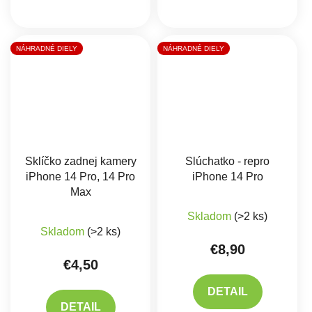
NÁHRADNÉ DIELY
NÁHRADNÉ DIELY
Sklíčko zadnej kamery
Slúchatko - repro
iPhone 14 Pro, 14 Pro
iPhone 14 Pro
Max
Skladom
(>2 ks)
Priemerné hodnotenie produktu je 5,0 z 5 hviez
Skladom
(>2 ks)
€8,90
€4,50
DETAIL
DETAIL