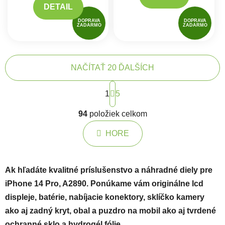
DETAIL
DOPRAVA
DOPRAVA
ZADARMO
ZADARMO
NAČÍTAŤ 20 ĎALŠÍCH
Stránkovanie
1
5
Ovládacie prvky výpisu
94
položiek celkom
HORE
Ak hľadáte kvalitné príslušenstvo a náhradné diely pre
iPhone 14 Pro, A2890. Ponúkame vám originálne lcd
displeje, batérie, nabíjacie konektory, sklíčko kamery
ako aj zadný kryt, obal a puzdro na mobil ako aj tvrdené
ochranné sklo a hydrogél fólie.