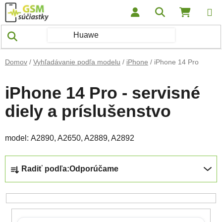
Prejsť na obsah
Hľadať
NÁKUP
Domov
/
Vyhľadávanie podľa modelu
/
iPhone
/
iPhone 14 Pro
iPhone 14 Pro - servisné
diely a príslušenstvo
model: A2890, A2650, A2889, A2892
Radenie produktov
Radiť podľa:
Odporúčame