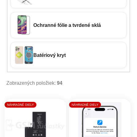
Ochranné fólie a tvrdené sklá
Batériový kryt
Zobrazených položiek:
94
Výpis produktov
NÁHRADNÉ DIELY
NÁHRADNÉ DIELY