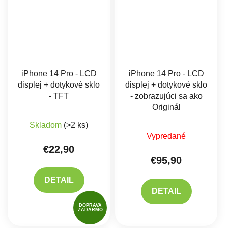
iPhone 14 Pro - LCD
iPhone 14 Pro - LCD
displej + dotykové sklo
displej + dotykové sklo
- TFT
- zobrazujúci sa ako
Originál
Priemerné hodnotenie produktu je 5,0 z 5 hviez
Skladom
(>2 ks)
Priemerné hodnote
Vypredané
€22,90
€95,90
DETAIL
DETAIL
DOPRAVA
ZADARMO