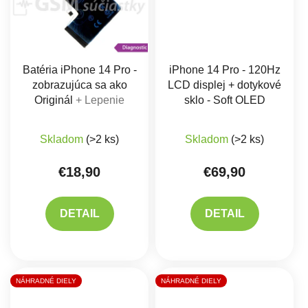
Batéria iPhone 14 Pro -
iPhone 14 Pro - 120Hz
zobrazujúca sa ako
LCD displej + dotykové
Originál
+ Lepenie
sklo - Soft OLED
Priemerné hodnotenie produktu je 3,0 z 5 hviez
Priemerné hodnote
Skladom
(>2 ks)
Skladom
(>2 ks)
€18,90
€69,90
DETAIL
DETAIL
NÁHRADNÉ DIELY
NÁHRADNÉ DIELY