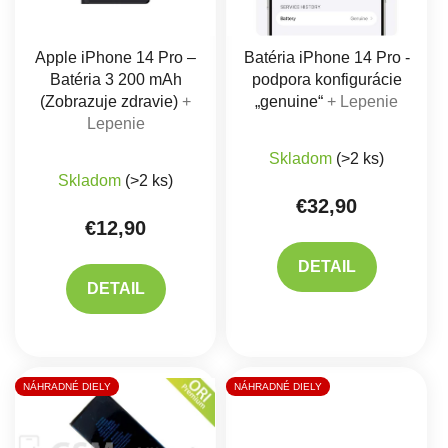
Apple iPhone 14 Pro –
Batéria iPhone 14 Pro -
Batéria 3 200 mAh
podpora konfigurácie
(Zobrazuje zdravie)
+
„genuine“
+ Lepenie
Lepenie
Skladom
(>2 ks)
Priemerné hodnotenie produktu je 5,0 z 5 hviez
Skladom
(>2 ks)
€32,90
€12,90
DETAIL
DETAIL
NÁHRADNÉ DIELY
NÁHRADNÉ DIELY