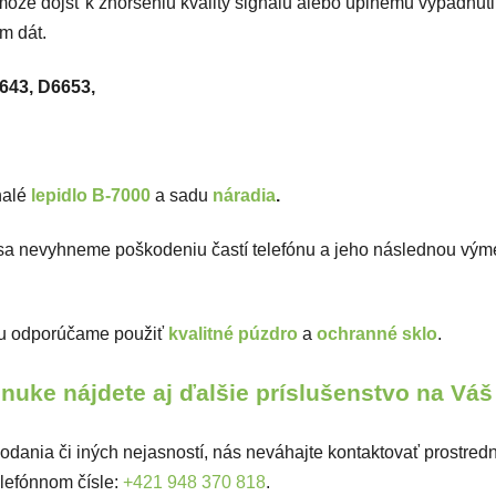
ž môže dôjsť k zhoršeniu kvality signálu alebo úplnému vypadnut
ím dát.
643, D6653,
nalé
lepidlo B-7000
a sadu
náradia
.
 sa nevyhneme poškodeniu častí telefónu a jeho následnou v
nu odporúčame použiť
kvalitné púzdro
a
ochranné sklo
.
nuke nájdete aj ďalšie príslušenstvo na Váš
dania či iných nejasností, nás neváhajte kontaktovať prostred
lefónnom čísle:
+421 948 370 818
.