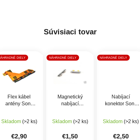
Súvisiaci tovar
NÁHRADNÉ DIELY
NÁHRADNÉ DIELY
NÁHRADNÉ DIELY
Flex kábel
Magnetický
Nabíjací
antény Sony
nabíjací
konektor Sony
D6603 Xperia
konektor Sony
Xperia Z3, Z2,
 z 5 hviezdičiek.
Z3
D6603 Xperia
Z1
Skladom
(>2 ks)
Skladom
(>2 ks)
Skladom
(>2 ks)
Z3
€2,90
€1,50
€2,50