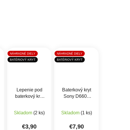
NÁHRADNÉ DIELY
NÁHRADNÉ DIELY
BATÉRIOVÝ KRYT
BATÉRIOVÝ KRYT
Lepenie pod
Baterkový kryt
baterkový kryt
Sony D6603
Sony D6603
Xperia Z3
Priemerné hodnotenie produktu je 5,0 z 5 hviezdi
Priemerné hodnotenie prod
Xperia Z3
Skladom
(2 ks)
Skladom
(1 ks)
€3,90
€7,90