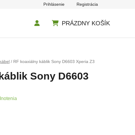
Prihlásenie
Registrácia
PRÁZDNY KOŠÍK
NÁKUPNÝ KOŠÍK
kábel
/
RF koaxiálny káblik Sony D6603 Xperia Z3
 káblik Sony D6603
e 0,0 z 5 hviezdičiek.
dnotenia