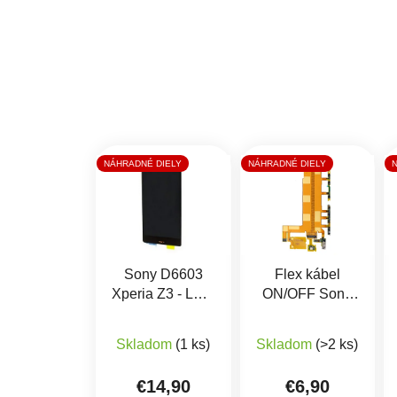
NÁHRADNÉ DIELY
NÁHRADNÉ DIELY
Sony D6603
Flex kábel
Xperia Z3 - LCD
ON/OFF Sony
displej +
D6603 Xperia
Priemerné hodnotenie produktu je 5,0
dotykové sklo
Z3 - zapínania,
Skladom
(1 ks)
Skladom
(>2 ks)
hlasitosti,
mikrofón
€14,90
€6,90