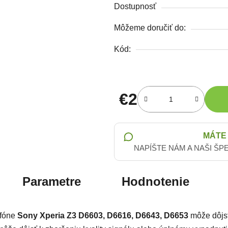
Dostupnosť
Môžeme doručiť do:
Kód:
€2
Jednotková cena:
MÁTE
NAPÍŠTE NÁM A NAŠI ŠP
Parametre
Hodnotenie
efóne
Sony Xperia Z3 D6603, D6616, D6643, D6653
môže dôjs