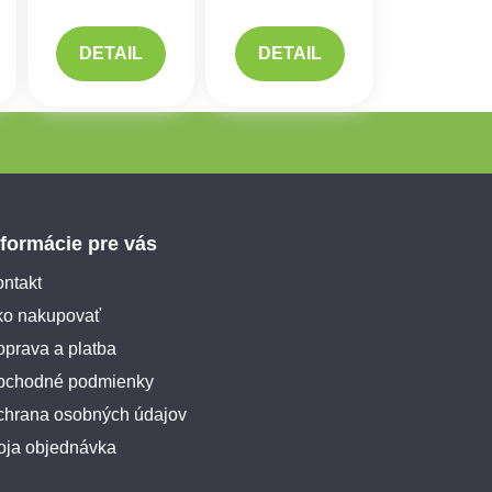
DETAIL
DETAIL
nformácie pre vás
ntakt
ko nakupovať
prava a platba
bchodné podmienky
chrana osobných údajov
oja objednávka