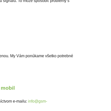
iu signálu. To môže spôsobiť problémy s
ýmenou. My Vám ponúkame všetko potrebné
 mobil
níctvom e-mailu:
info@gsm-