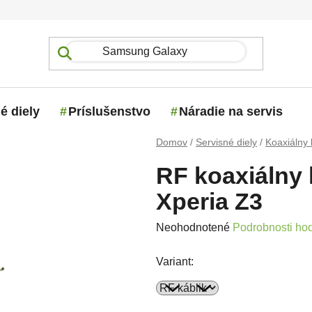
é diely
Príslušenstvo
Náradie na servis
Domov
/
Servisné diely
/
Koaxiálny 
RF koaxiálny
Xperia Z3
Priemerné hodnotenie produktu j
Neohodnotené
Podrobnosti ho
Variant: