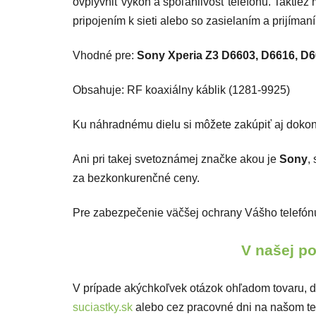
ovplyvniť výkon a spoľahlivosť telefónu. Taktie
pripojením k sieti alebo so zasielaním a prijíman
Vhodné pre:
Sony Xperia Z3 D6603, D6616, D6
Obsahuje: RF koaxiálny káblik (1281-9925)
Ku náhradnému dielu si môžete zakúpiť aj doko
Ani pri takej svetoznámej značke akou je
Sony
,
za bezkonkurenčné ceny.
Pre zabezpečenie väčšej ochrany Vášho telefó
V našej po
V prípade akýchkoľvek otázok ohľadom tovaru, do
suciastky.sk
alebo cez pracovné dni na našom te