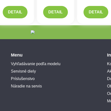
DETAIL
DETAIL
DETAIL
Menu
I
Vyhľadávanie podľa modelu
Ko
Servisné diely
A
Príslušenstvo
Do
Náradie na servis
O
O
M