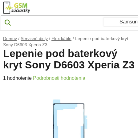
Prejsť na obsah
Domov
/
Servisné diely
/
Flex káble
/
Lepenie pod baterkový kryt
Sony D6603 Xperia Z3
Lepenie pod baterkový
kryt Sony D6603 Xperia Z3
Priemerné hodnotenie produktu je 5,0 z 5 hviezdičiek.
1 hodnotenie
Podrobnosti hodnotenia