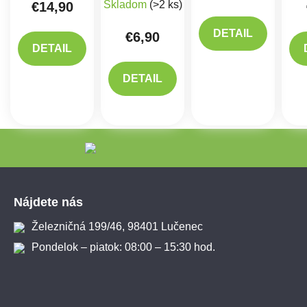
Skladom
(>2 ks)
€14,90
DETAIL
€6,90
DETAIL
DETAIL
Zápätie
Nájdete nás
Železničná 199/46, 98401 Lučenec
Pondelok – piatok: 08:00 – 15:30 hod.