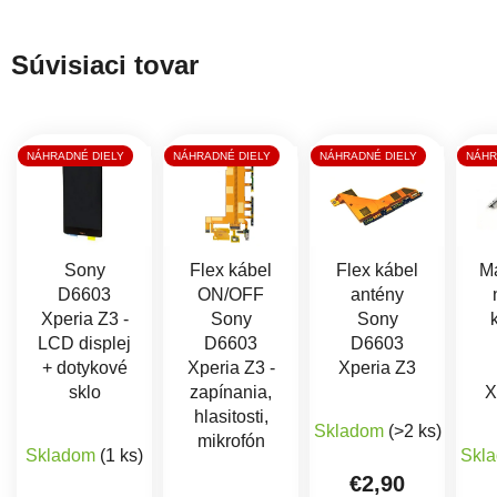
Súvisiaci tovar
NÁHRADNÉ DIELY
NÁHRADNÉ DIELY
NÁHRADNÉ DIELY
NÁHR
Sony
Flex kábel
Flex kábel
Ma
D6603
ON/OFF
antény
Xperia Z3 -
Sony
Sony
LCD displej
D6603
D6603
+ dotykové
Xperia Z3 -
Xperia Z3
sklo
zapínania,
X
hlasitosti,
Skladom
(>2 ks)
Priemerné hodnotenie produktu je 5,0 z 5 hviezdičiek
mikrofón
Skladom
(1 ks)
Skl
€2,90