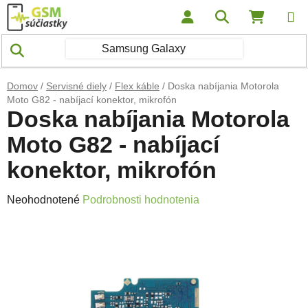
Prejsť na obsah
Hľadať
NÁKUP
Domov
/
Servisné diely
/
Flex káble
/
Doska nabíjania Motorola
Moto G82 - nabíjací konektor, mikrofón
Doska nabíjania Motorola
Moto G82 - nabíjací
konektor, mikrofón
Priemerné hodnotenie produktu je 0,0 z 5 hviezdičiek.
Neohodnotené
Podrobnosti hodnotenia