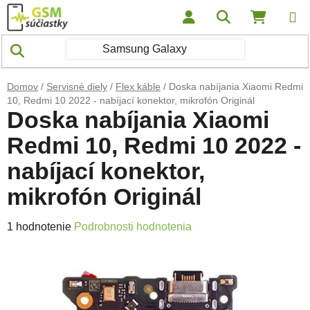
Prejsť na obsah
Hľadať
NÁKUP
Domov
/
Servisné diely
/
Flex káble
/
Doska nabíjania Xiaomi Redmi
10, Redmi 10 2022 - nabíjací konektor, mikrofón Originál
Doska nabíjania Xiaomi
Redmi 10, Redmi 10 2022 -
nabíjací konektor,
mikrofón Originál
Priemerné hodnotenie produktu je 5,0 z 5 hviezdičiek.
1 hodnotenie
Podrobnosti hodnotenia