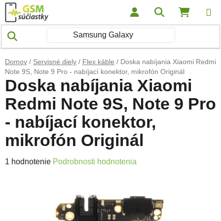
Prejsť na obsah
Hľadať
NÁKUP
Domov
/
Servisné diely
/
Flex káble
/
Doska nabíjania Xiaomi Redmi
Note 9S, Note 9 Pro - nabíjací konektor, mikrofón Originál
Doska nabíjania Xiaomi
Redmi Note 9S, Note 9 Pro
- nabíjací konektor,
mikrofón Originál
Priemerné hodnotenie produktu je 5,0 z 5 hviezdičiek.
1 hodnotenie
Podrobnosti hodnotenia