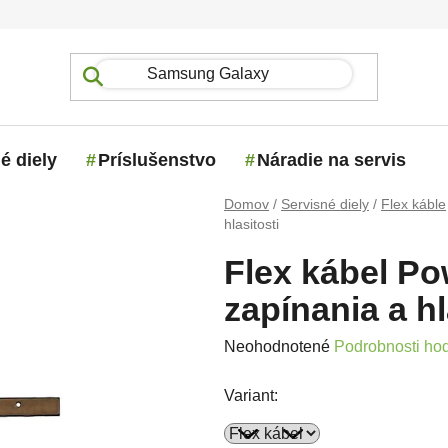
é diely
Príslušenstvo
Náradie na servis
Domov
/
Servisné diely
/
Flex káble
hlasitosti
Flex kábel Po
zapínania a hl
Priemerné hodnotenie produktu j
Neohodnotené
Podrobnosti ho
Variant: