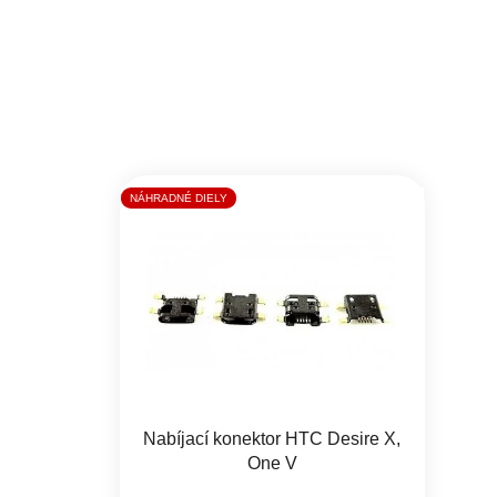
NÁHRADNÉ DIELY
Nabíjací konektor HTC Desire X,
One V