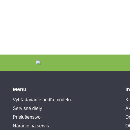
Menu
I
Vyhľadávanie podľa modelu
Ko
Servisné diely
A
Príslušenstvo
Do
Náradie na servis
O