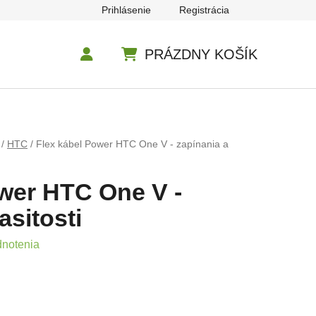
Prihlásenie
Registrácia
PRÁZDNY KOŠÍK
NÁKUPNÝ KOŠÍK
/
HTC
/
Flex kábel Power HTC One V - zapínania a
wer HTC One V -
asitosti
e 0,0 z 5 hviezdičiek.
dnotenia