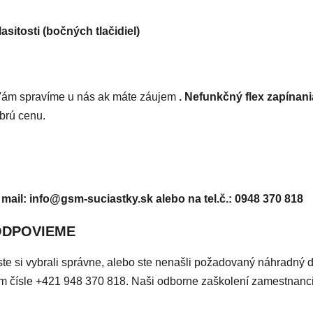
asitosti (bočných tlačidiel)
ám spravíme u nás ak máte záujem
. Nefunkčný flex zapínania
brú cenu.
 mail: info@gsm-suciastky.sk
alebo na tel.č.: 0948 370 818
ODPOVIEME
či ste si vybrali správne, alebo ste nenašli požadovaný náhradný 
ašom čísle +421 948 370 818. Naši odborne zaškolení zamestnan