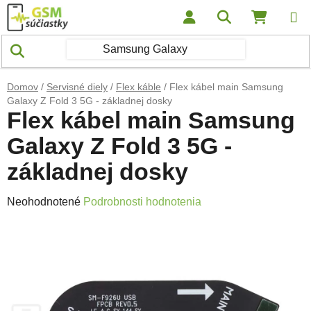
Prejsť na obsah
Hľadať
NÁKUP
Domov
/
Servisné diely
/
Flex káble
/
Flex kábel main Samsung
Galaxy Z Fold 3 5G - základnej dosky
Flex kábel main Samsung
Galaxy Z Fold 3 5G -
základnej dosky
Priemerné hodnotenie produktu je 0,0 z 5 hviezdičiek.
Neohodnotené
Podrobnosti hodnotenia