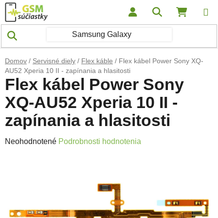
Prejsť na obsah
Hľadať
NÁKUP
Domov
/
Servisné diely
/
Flex káble
/
Flex kábel Power Sony XQ-
AU52 Xperia 10 II - zapínania a hlasitosti
Flex kábel Power Sony
XQ-AU52 Xperia 10 II -
zapínania a hlasitosti
Priemerné hodnotenie produktu je 0,0 z 5 hviezdičiek.
Neohodnotené
Podrobnosti hodnotenia