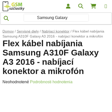
Prejsť na obsah
Hľadať
NÁKUP
Domov
/
Servisné diely
/
Nabíjací konektor
/
Flex kábel nabíjania
Samsung A310F Galaxy A3 2016 - nabíjací konektor a mikrofón
Flex kábel nabíjania
Samsung A310F Galaxy
A3 2016 - nabíjací
konektor a mikrofón
Priemerné hodnotenie produktu je 0,0 z 5 hviezdičiek.
Neohodnotené
Podrobnosti hodnotenia