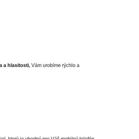
 a hlasitosti,
Vám urobíme rýchlo a
diel, ktorý je vhodný pre Váš mobilný telefón