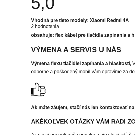
5,0
Priemerné hodnotenie produktu je 5,0 z 5 hviezdi
Vhodná pre tieto modely: Xiaomi Redmi 4A
2 hodnotenia
obsahuje: flex kábel pre tlačidla zapínania a hl
VÝMENA A SERVIS U NÁS
Výmena flexu tlačidiel zapínania a hlasitosti,
V
odborne a poškodený mobil vám opravíme za do
Ak máte záujem, stačí nás len kontaktovať na
AKÉKOĽVEK OTÁZKY VÁM RADI Z
Ak ste si prezreli našu ponuku a nie ste si istí, 