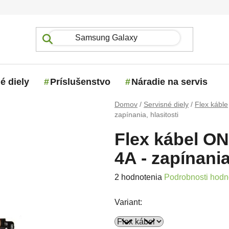
é diely
Príslušenstvo
Náradie na servis
Domov
/
Servisné diely
/
Flex káble
zapínania, hlasitosti
Flex kábel O
4A - zapínania
Priemerné hodnotenie produktu j
2 hodnotenia
Podrobnosti hodn
Variant: