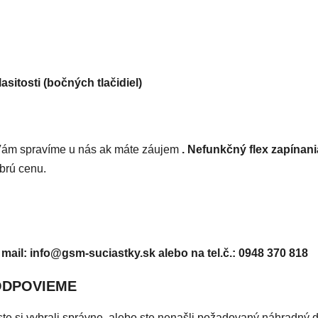
čiek.
asitosti (bočných tlačidiel)
ám spravíme u nás ak máte záujem
. Nefunkčný flex zapínania
brú cenu.
 mail: info@gsm-suciastky.sk
alebo na tel.č.: 0948 370 818
ODPOVIEME
či ste si vybrali správne, alebo ste nenašli požadovaný náhradný 