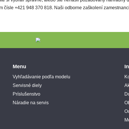
ašom čísle +421 948 370 818. Naši odborne zaškolení zamestnan
Menu
I
Vyhľadávanie podľa modelu
Ko
Servisné diely
A
Príslušenstvo
Do
Náradie na servis
O
O
M