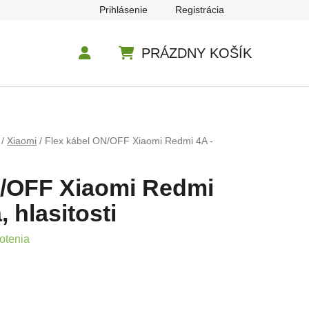
Prihlásenie
Registrácia
PRÁZDNY KOŠÍK
NÁKUPNÝ KOŠÍK
/
Xiaomi
/
Flex kábel ON/OFF Xiaomi Redmi 4A -
N/OFF Xiaomi Redmi
, hlasitosti
e 5,0 z 5 hviezdičiek.
otenia