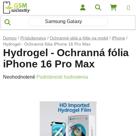
Prejsť na obsah
Hľadať
NÁKUP
Domov
/
Príslušenstvo
/
Ochranné sklá a fólie na mobil
/
iPhone
/
Hydrogel - Ochranná fólia iPhone 16 Pro Max
Hydrogel - Ochranná fólia
iPhone 16 Pro Max
Priemerné hodnotenie produktu je 0,0 z 5 hviezdičiek.
Neohodnotené
Podrobnosti hodnotenia