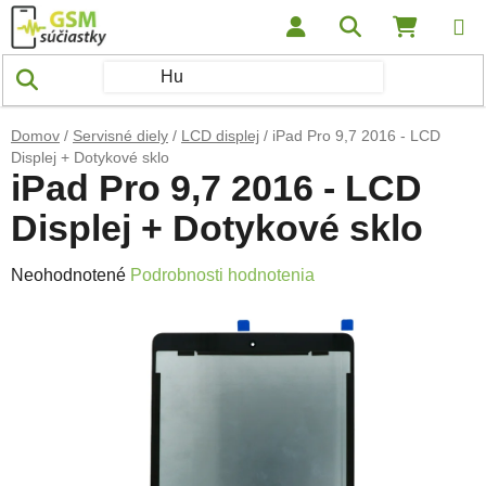
Prejsť na obsah
Hľadať
NÁKUP
Domov
/
Servisné diely
/
LCD displej
/
iPad Pro 9,7 2016 - LCD
Displej + Dotykové sklo
iPad Pro 9,7 2016 - LCD
Displej + Dotykové sklo
Priemerné hodnotenie produktu je 0,0 z 5 hviezdičiek.
Neohodnotené
Podrobnosti hodnotenia