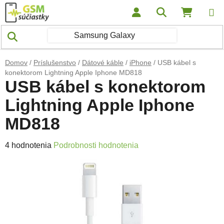
Prejsť na obsah
Hľadať
NÁKUP
Domov
/
Príslušenstvo
/
Dátové káble
/
iPhone
/
USB kábel s
konektorom Lightning Apple Iphone MD818
USB kábel s konektorom
Lightning Apple Iphone
MD818
Priemerné hodnotenie produktu je 5,0 z 5 hviezdičiek.
4 hodnotenia
Podrobnosti hodnotenia