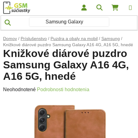
Prejsť na obsah
Hľadať
NÁKUP
Domov
/
Príslušenstvo
/
Puzdra a obaly na mobil
/
Samsung
/
Knižkové diárové puzdro Samsung Galaxy A16 4G, A16 5G, hnedé
Knižkové diárové puzdro
Samsung Galaxy A16 4G,
A16 5G, hnedé
Priemerné hodnotenie produktu je 0,0 z 5 hviezdičiek.
Neohodnotené
Podrobnosti hodnotenia