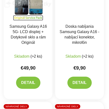
Samsung Galaxy A16
Doska nabíjania
5G- LCD displej +
Samsung Galaxy A16 -
Dotykové sklo a rám
nabíjací konektor,
Originál
mikrofón
Priemerné hodnotenie produktu je 5,0 z 5 hviez
Skladom
(>2 ks)
Skladom
(>2 ks)
€49,90
€9,90
DETAIL
DETAIL
NÁHRADNÉ DIELY
NÁHRADNÉ DIELY