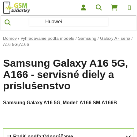
Prejsť na obsah
Hľadať
NÁKUP
Domov
/
Vyhľadávanie podľa modelu
/
Samsung
/
Galaxy A - séria
/
A16 5G,A166
Samsung Galaxy A16 5G,
A166 - servisné diely a
príslušenstvo
Samsung Galaxy A16 5G,
Model: A166
SM-A166B
Radenie produktov
Radiť podľa:
Odporúčame