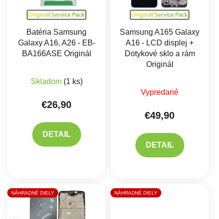
Batéria Samsung
Samsung A165 Galaxy
Galaxy A16, A26 - EB-
A16 - LCD displej +
BA166ASE Originál
Dotykové sklo a rám
Originál
Priemerné hodnotenie produktu je 5,0 z 5 hviez
Skladom
(1 ks)
Priemerné hodnote
Vypredané
€26,90
€49,90
DETAIL
DETAIL
NÁHRADNÉ DIELY
NÁHRADNÉ DIELY