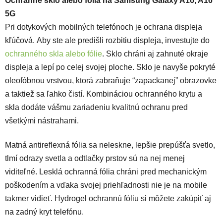
Ochranné sklo alebo fólia na Samsung Galaxy A16, A16
5G
Pri dotykových mobilných telefónoch je ochrana displeja
kľúčová. Aby ste ale predišli rozbitiu displeja, investujte do
ochranného skla alebo fólie
. Sklo chráni aj zahnuté okraje
displeja a lepí po celej svojej ploche. Sklo je navyše pokryté
oleofóbnou vrstvou, ktorá zabraňuje “zapackanej” obrazovke
a taktiež sa ľahko čistí.
Kombináciou ochranného krytu a
skla dodáte vášmu zariadeniu kvalitnú ochranu pred
všetkými nástrahami.
Matná antireflexná fólia sa neleskne, lepšie prepúšťa svetlo,
tlmí odrazy svetla a odtlačky prstov sú na nej menej
viditeľné. Lesklá ochranná fólia chráni pred mechanickým
poškodením a vďaka svojej priehľadnosti nie je na mobile
takmer vidieť. Hydrogel ochrannú fóliu si môžete zakúpiť aj
na zadný kryt telefónu.