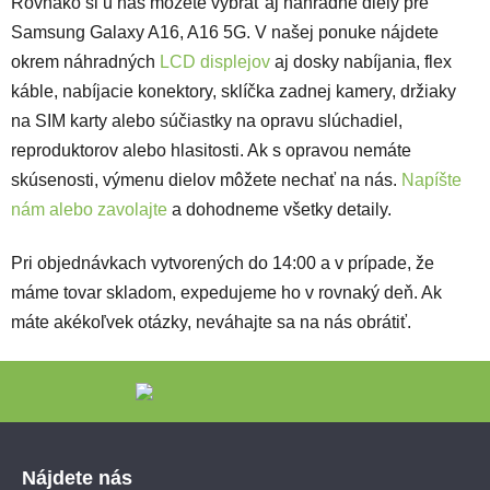
Rovnako si u nás môžete vybrať aj náhradné diely pre
Samsung Galaxy A16, A16 5G. V našej ponuke nájdete
okrem náhradných
LCD displejov
aj dosky nabíjania, flex
káble, nabíjacie konektory, sklíčka zadnej kamery, držiaky
na SIM karty alebo súčiastky na opravu slúchadiel,
reproduktorov alebo hlasitosti. Ak s opravou nemáte
skúsenosti, výmenu dielov môžete nechať na nás.
Napíšte
nám alebo zavolajte
a dohodneme všetky detaily.
Pri objednávkach vytvorených do 14:00 a v prípade, že
máme tovar skladom, expedujeme ho v rovnaký deň. Ak
máte akékoľvek otázky, neváhajte sa na nás obrátiť.
Zápätie
Nájdete nás