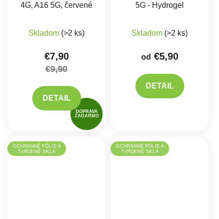
4G, A16 5G, červené
5G - Hydrogel
Priemerné hodnotenie produktu je 5,0 z 5 hviez
Skladom
(>2 ks)
Skladom
(>2 ks)
€7,90
€5,90
od
€9,90
DETAIL
DETAIL
DOPRAVA
ZADARMO
OCHRANNÉ FÓLIE A
OCHRANNÉ FÓLIE A
TVRDENÉ SKLÁ
TVRDENÉ SKLÁ