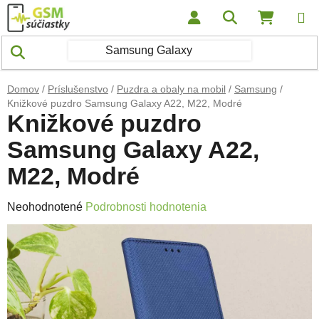
Prejsť na obsah
Hľadať
NÁKUP
Domov
/
Príslušenstvo
/
Puzdra a obaly na mobil
/
Samsung
/
Knižkové puzdro Samsung Galaxy A22, M22, Modré
Knižkové puzdro
Samsung Galaxy A22,
M22, Modré
Priemerné hodnotenie produktu je 0,0 z 5 hviezdičiek.
Neohodnotené
Podrobnosti hodnotenia