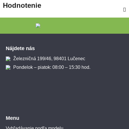
Hodnotenie
Zápätie
Nájdete nás
Železničná 199/46, 98401 Lučenec
Pondelok – piatok: 08:00 – 15:30 hod.
Menu
Vyhľadávanie podľa modelu